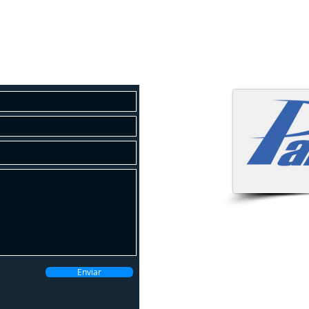
osco
 um orçamento gratuito!
Atendemo
Enviar