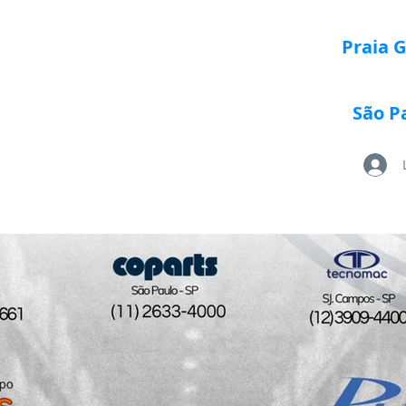
Praia 
São P
Loja Paletrans
Quem Somos
Serviços
Po