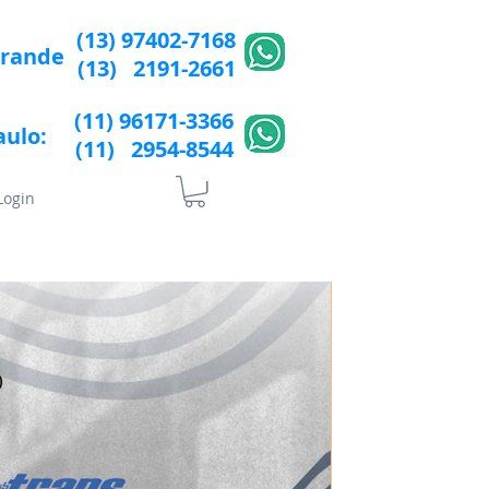
(13) 97402-7168
Grande
(13) 2191-2661
(11) 96171-3366
aulo:
(11) 2954-8544​​
Login
lÍtica de Privacidade
More