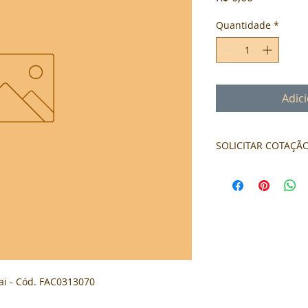
Quantidade
*
Adic
SOLICITAR COTAÇÃ
Formulário de cota
i - Cód. FAC0313070