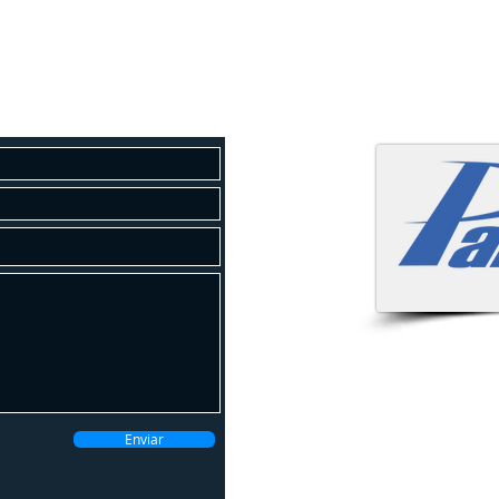
osco
 um orçamento gratuito!
Atendemo
Enviar