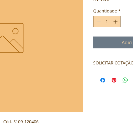
Quantidade
*
Adic
SOLICITAR COTAÇÃ
Formulário de cota
- Cód. S109-120406