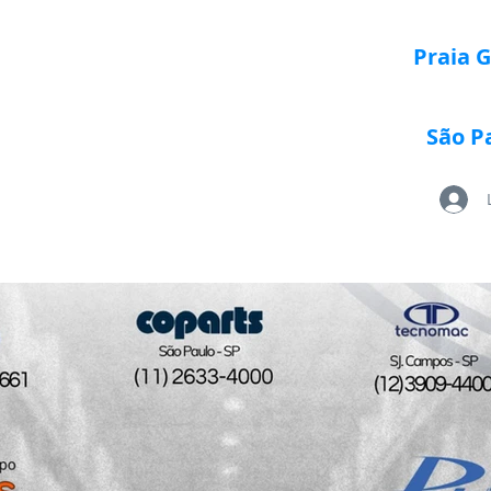
Praia 
São P
Loja Paletrans
Quem Somos
Serviços
Po