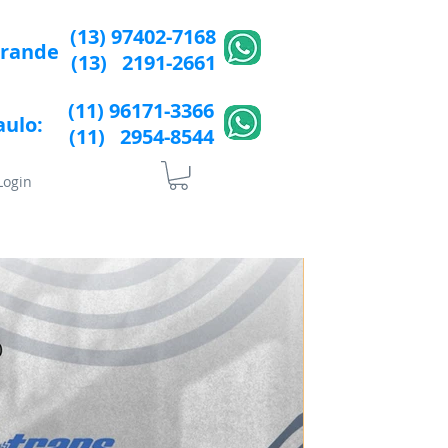
(13) 97402-7168
Grande
(13) 2191-2661
(11) 96171-3366
aulo:
(11) 2954-8544​​
Login
lÍtica de Privacidade
More