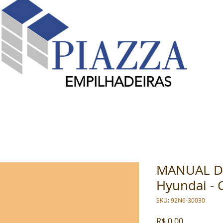
EMPILHADEIRAS
MANUAL DE
Hyundai - 
SKU: 92N6-30030
Preço
R$ 0,00