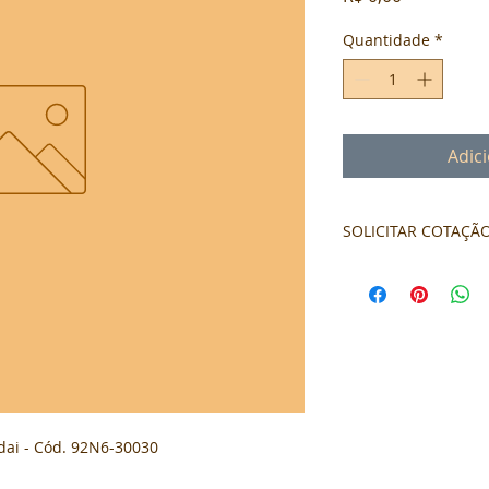
Quantidade
*
Adic
SOLICITAR COTAÇÃ
Formulário de cota
ai - Cód. 92N6-30030