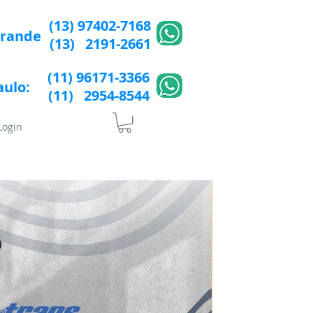
(13) 97402-7168
Grande
(13) 2191-2661
(11) 96171-3366
aulo:
(11) 2954-8544​​
Login
lÍtica de Privacidade
More