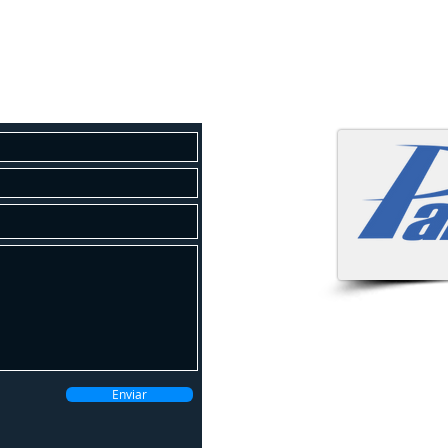
osco
 um orçamento gratuito!
Atendemo
Enviar