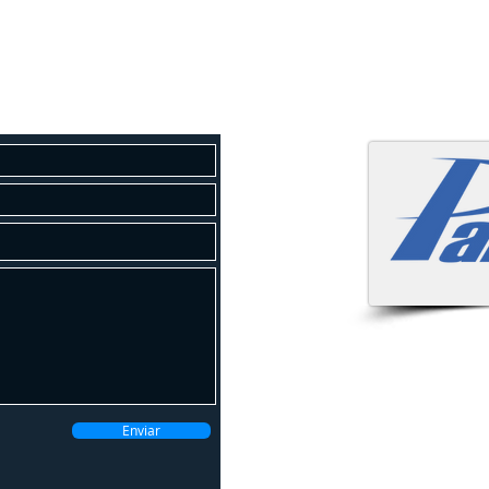
osco
 um orçamento gratuito!
Atendemo
Enviar