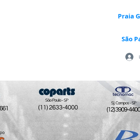
Praia 
São P
Loja Paletrans
Quem Somos
Serviços
Po