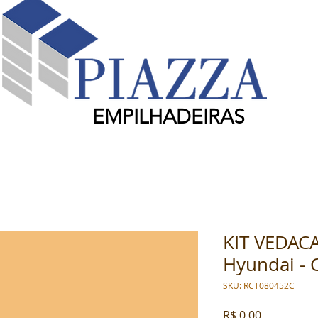
EMPILHADEIRAS
KIT VEDAC
Hyundai -
SKU: RCT080452C
Preço
R$ 0,00