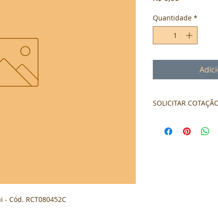
Quantidade
*
Adic
SOLICITAR COTAÇÃ
Formulário de cota
i - Cód. RCT080452C