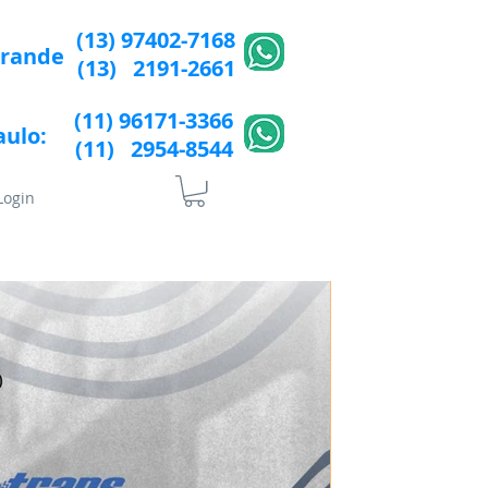
(13) 97402-7168
Grande
(13) 2191-2661
(11) 96171-3366
aulo:
(11) 2954-8544​​
Login
lÍtica de Privacidade
More