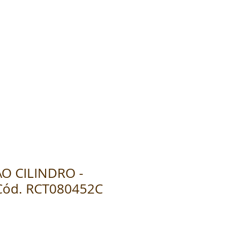
AO CILINDRO -
 Cód. RCT080452C