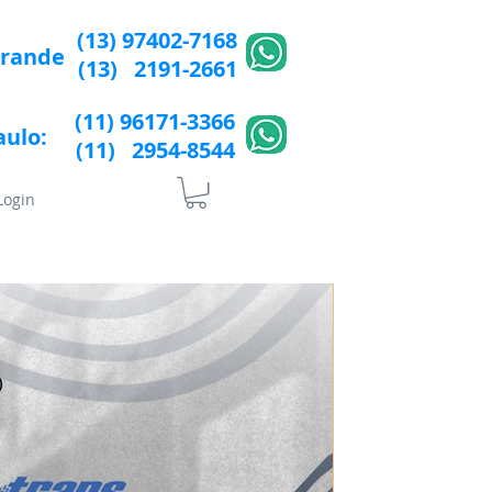
(13) 97402-7168
Grande
(13) 2191-2661
(11) 96171-3366
aulo:
(11) 2954-8544​​
Login
lÍtica de Privacidade
More