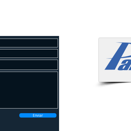
osco
 um orçamento gratuito!
Atendemo
Enviar