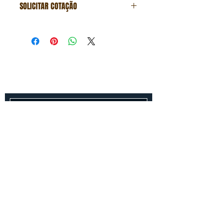
SOLICITAR COTAÇÃO
Formulário de cotação
Fale conosco
Entre em contato conosco para um
orçamento gratuito!