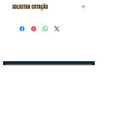
SOLICITAR COTAÇÃO
Formulário de cotação
Fale conosco
Entre em contato conosco para um
orçamento gratuito!