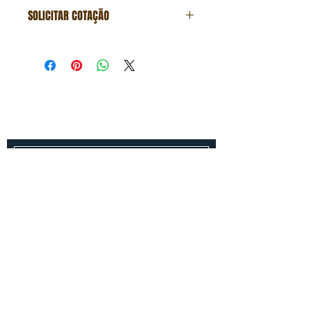
SOLICITAR COTAÇÃO
Formulário de cotação
Fale conosco
Entre em contato conosco para um
orçamento gratuito!