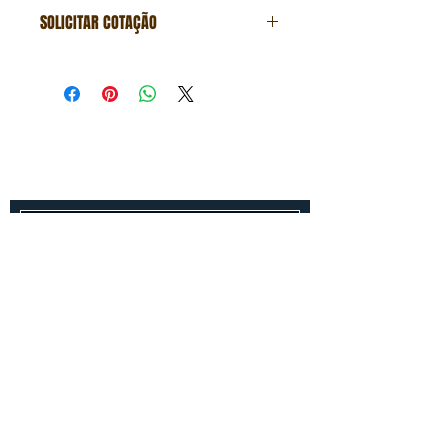
SOLICITAR COTAÇÃO
Formulário de cotação
Fale conosco
Entre em contato conosco para um
orçamento gratuito!