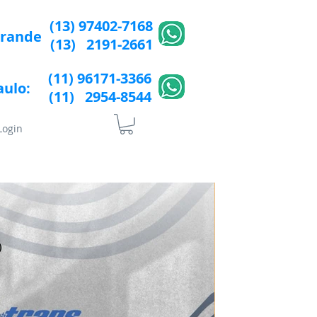
(13) 97402-7168
Grande
(13) 2191-2661
(11) 96171-3366
aulo:
(11) 2954-8544​​
Login
lÍtica de Privacidade
More