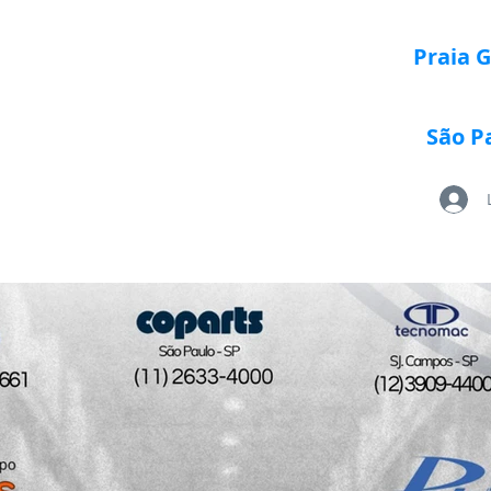
Praia 
São P
Loja Paletrans
Quem Somos
Serviços
Po