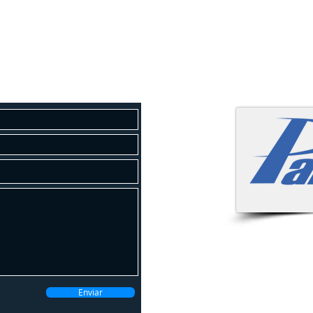
osco
 um orçamento gratuito!
Atendemo
Enviar