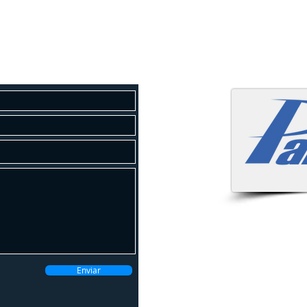
osco
 um orçamento gratuito!
Atendemo
Enviar