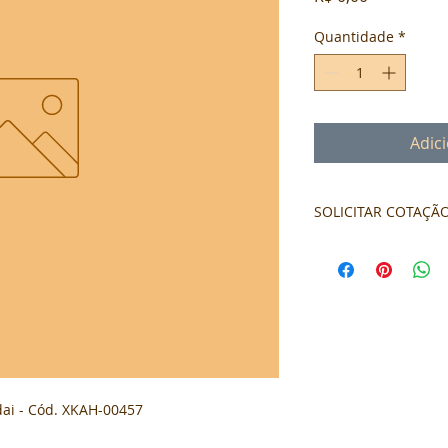
Quantidade
*
Adic
SOLICITAR COTAÇÃ
Formulário de cota
ai - Cód. XKAH-00457