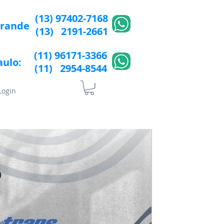
(13) 97402-7168
Grande
(13) 2191-2661
(11) 96171-3366
aulo:
(11) 2954-8544​​
Login
lÍtica de Privacidade
More