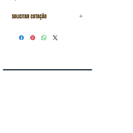
SOLICITAR COTAÇÃO
Formulário de cotação
Fale conosco
Entre em contato conosco para um
orçamento gratuito!