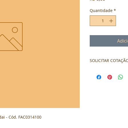
Quantidade
*
Adic
SOLICITAR COTAÇÃ
Formulário de cota
ai - Cód. FAC0314100