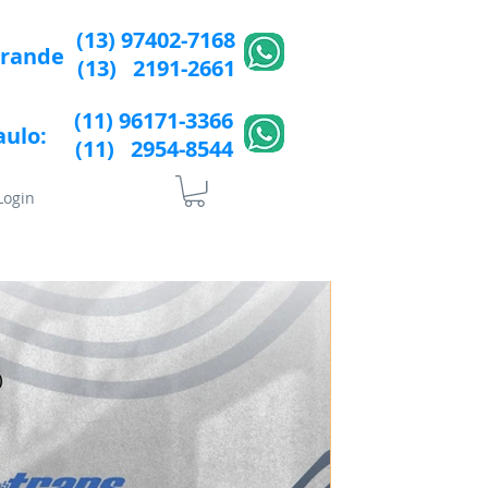
(13) 97402-7168
Grande
(13) 2191-2661
(11) 96171-3366
aulo:
(11) 2954-8544​​
Login
lÍtica de Privacidade
More