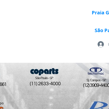
Praia 
São P
Loja Paletrans
Quem Somos
Serviços
Po