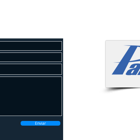
osco
 um orçamento gratuito!
Atendemo
Enviar