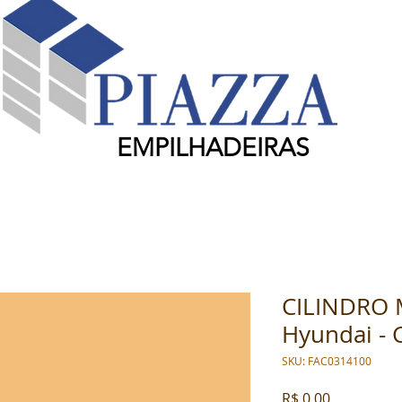
EMPILHADEIRAS
CILINDRO 
Hyundai - 
SKU: FAC0314100
Preço
R$ 0,00