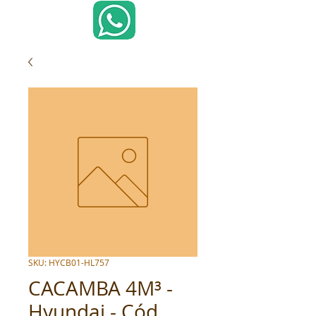
SKU: HYCB01-HL757
CACAMBA 4M³ -
Hyundai - Cód.