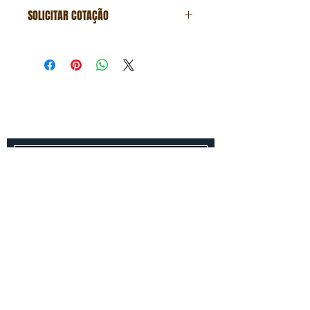
SOLICITAR COTAÇÃO
Formulário de cotação
Fale conosco
Entre em contato conosco para um
orçamento gratuito!