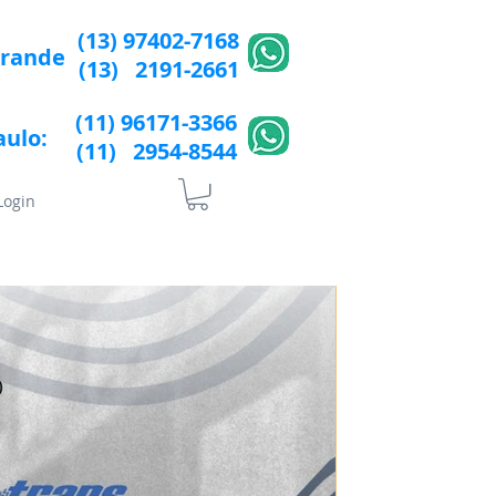
(13) 97402-7168
Grande
(13) 2191-2661
(11) 96171-3366
aulo:
(11) 2954-8544​​
Login
lÍtica de Privacidade
More