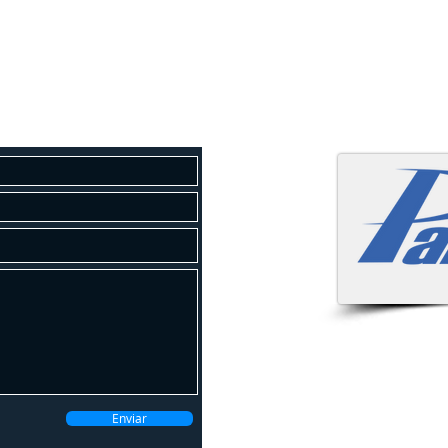
osco
 um orçamento gratuito!
Atendemo
Enviar