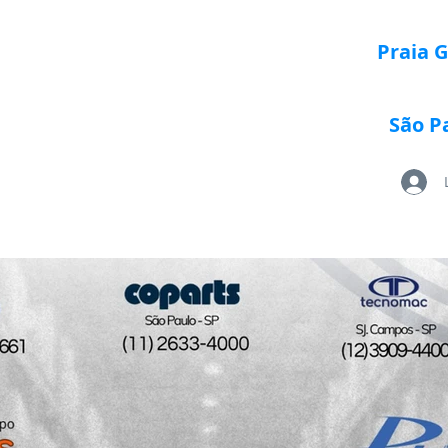
Praia 
São P
Loja Paletrans
Quem Somos
Serviços
Po