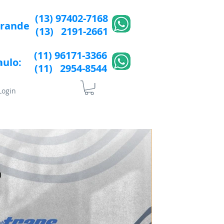
(13) 97402-7168
Grande
(13) 2191-2661
(11) 96171-3366
aulo:
(11) 2954-8544​​
Login
lÍtica de Privacidade
More