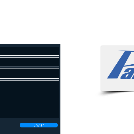
osco
 um orçamento gratuito!
Atendemo
Enviar