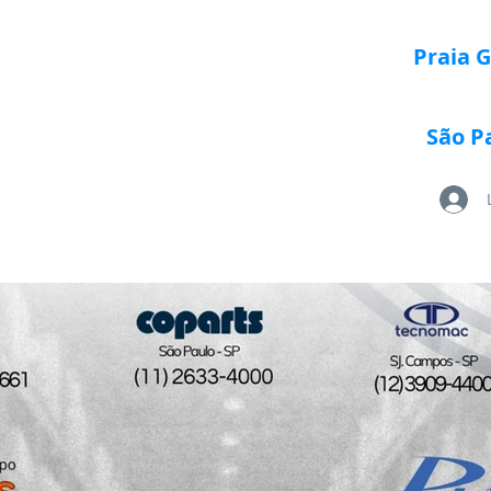
Praia 
São P
Loja Paletrans
Quem Somos
Serviços
Po