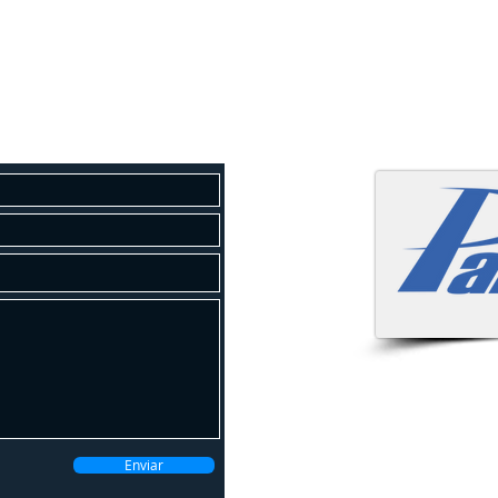
osco
 um orçamento gratuito!
Atendemo
Enviar