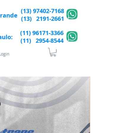
(13) 97402-7168
Grande
(13) 2191-2661
(11) 96171-3366
aulo:
(11) 2954-8544​​
Login
lÍtica de Privacidade
More