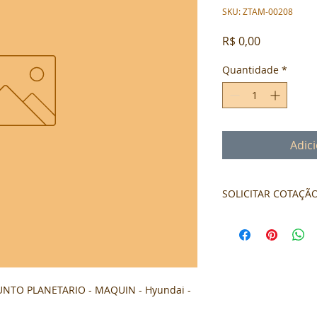
SKU: ZTAM-00208
Preço
R$ 0,00
Quantidade
*
Adic
SOLICITAR COTAÇÃ
Formulário de cota
TO PLANETARIO - MAQUIN - Hyundai - 