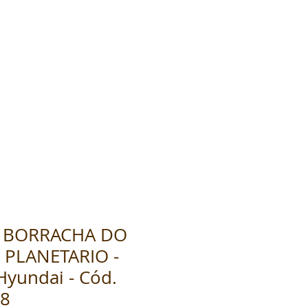
E BORRACHA DO
PLANETARIO -
yundai - Cód.
08