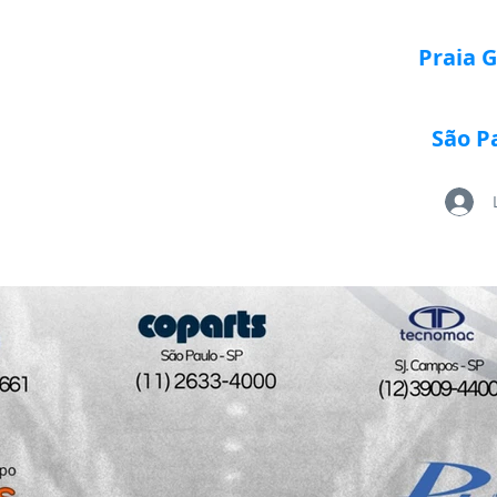
Praia 
São P
Loja Paletrans
Quem Somos
Serviços
Po