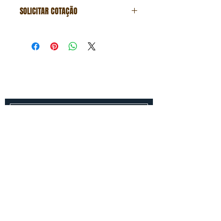
SOLICITAR COTAÇÃO
Formulário de cotação
Fale conosco
Entre em contato conosco para um
orçamento gratuito!