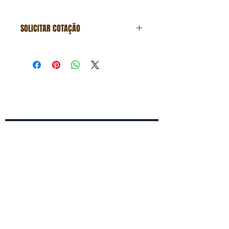
SOLICITAR COTAÇÃO
Formulário de cotação
Fale conosco
Entre em contato conosco para um
orçamento gratuito!