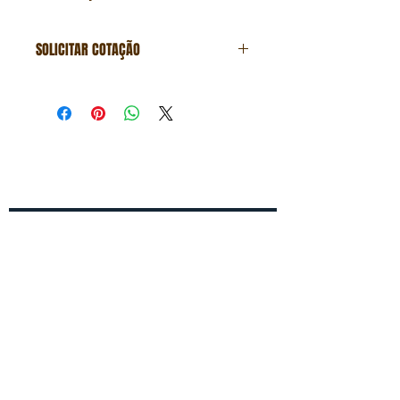
SOLICITAR COTAÇÃO
Formulário de cotação
Fale conosco
Entre em contato conosco para um
orçamento gratuito!