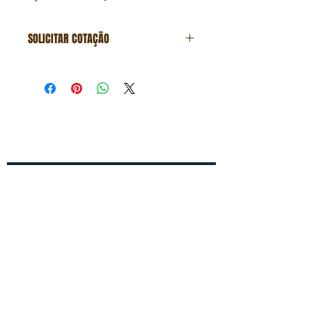
SOLICITAR COTAÇÃO
Formulário de cotação
Fale conosco
Entre em contato conosco para um
orçamento gratuito!