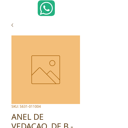
SKU: S631-011004
ANEL DE
VEDACAO, DE B -