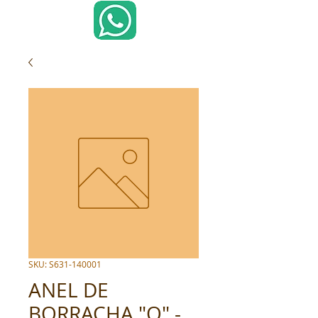
SKU: S631-140001
ANEL DE
BORRACHA "O" -