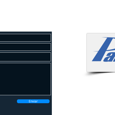
osco
 um orçamento gratuito!
Atendemo
Enviar