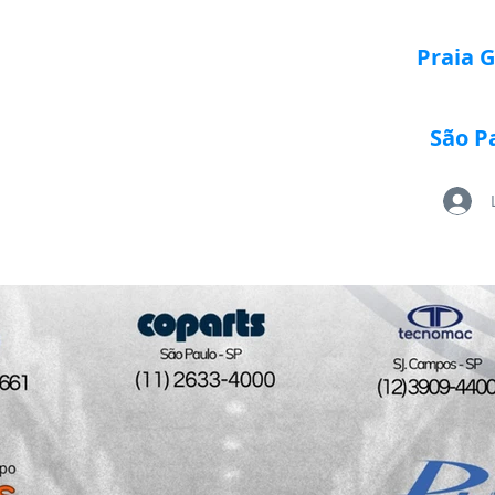
Praia 
São P
Loja Paletrans
Quem Somos
Serviços
Po