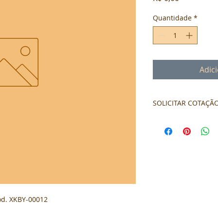
Quantidade
*
Adic
SOLICITAR COTAÇÃ
Formulário de cota
ód. XKBY-00012