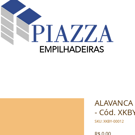
EMPILHADEIRAS
ALAVANCA 
- Cód. XKB
SKU: XKBY-00012
Preço
R$ 0,00