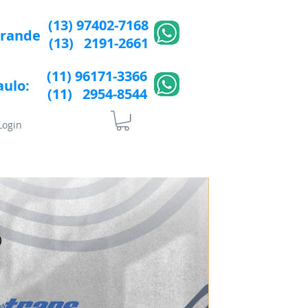
(13) 97402-7168
Grande
(13) 2191-2661
(11) 96171-3366
aulo:
(11) 2954-8544​​
Login
lÍtica de Privacidade
More